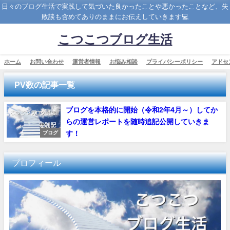
日々のブログ生活で実践して気づいた良かったことや悪かったことなど、失
敗談も含めてありのままにお伝えしていきます💻
こつこつブログ生活
ホーム
お問い合わせ
運営者情報
お悩み相談
プライバシーポリシー
アドセ
PV数の記事一覧
ブログを本格的に開始（令和2年4月～）してか
らの運営レポートを随時追記公開していきま
す！
ブログ
プロフィール