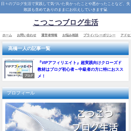
日々のブログ生活で実践して気づいた良かったことや悪かったことなど、失
敗談も含めてありのままにお伝えしていきます💻
こつこつブログ生活
ホーム
お問い合わせ
運営者情報
お悩み相談
プライバシーポリシー
アドセ
高橋一人の記事一覧
『VIPアフィリエイト』超実践向けクローズド
教材はブログ初心者～中級者の方に特におスス
メ！
ブログ
プロフィール