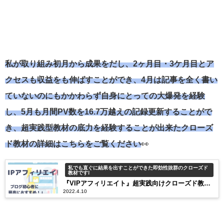
私が取り組み初月から成果をだし、2ヶ月目・3ケ月目とア
クセスも収益
をも伸ばすことができ、4月は記事を全く書い
ていないのにもかかわらず自身にとっての大爆発を経験
し、5月も月間PV数を16.7万越えの記録更新することがで
き、超実践型教材の底力を経験することが出来たクローズ
ド教材の詳細はこちらをご覧ください
👀
私でも直ぐに結果を出すことができた即効性抜群のクローズド
教材です❕
『VIPアフィリエイト』超実践向けクローズド教材
2022.4.10
はブログ初心者～中級者の方に特におススメ！