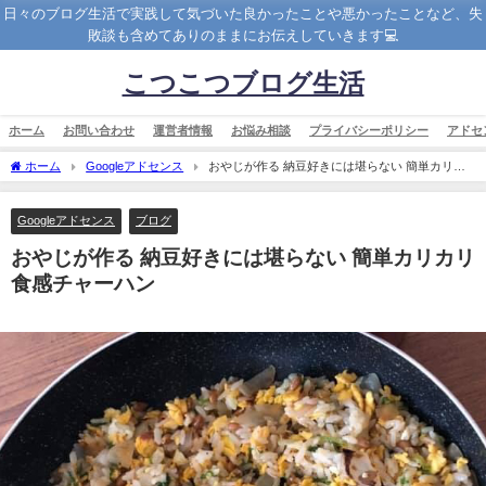
日々のブログ生活で実践して気づいた良かったことや悪かったことなど、失
敗談も含めてありのままにお伝えしていきます💻
こつこつブログ生活
ホーム
お問い合わせ
運営者情報
お悩み相談
プライバシーポリシー
アドセ
ホーム
Googleアドセンス
おやじが作る 納豆好きには堪らない 簡単カリカ
リ食感チャーハン
Googleアドセンス
ブログ
おやじが作る 納豆好きには堪らない 簡単カリカリ
食感チャーハン