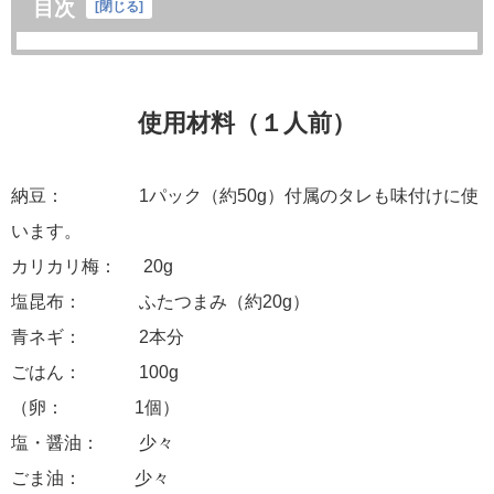
目次
[
閉じる
]
使用材料（１人前）
納豆： 1パック（約50g）付属のタレも味付けに使
います。
カリカリ梅： 20g
塩昆布： ふたつまみ（約20g）
青ネギ： 2本分
ごはん： 100g
（卵： 1個）
塩・醤油： 少々
ごま油： 少々